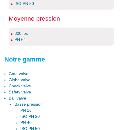
ISO PN 50
Moyenne pression
800 lbs
PN 64
Notre gamme
Gate valve
Globe valve
Check valve
Safety valve
Ball valve
Basse pression
PN 16
ISO PN 20
PN 40
ISO PN 50