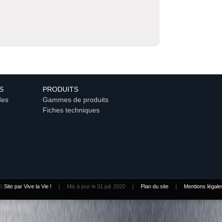
S
PRODUITS
des
Gammes de produits
Fiches techniques
©
Site par Vive la Vie !
|
Mis à jour le 31 juil. 2020
|
Plan du site
|
Mentions légale