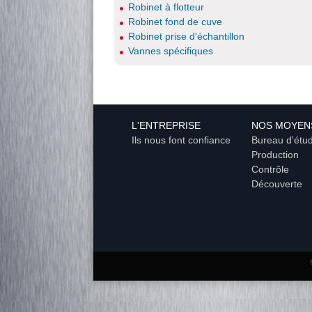
Robinet à flotteur
Robinet fond de cuve
Robinet prise d'échantillon
Vannes spécifiques
L'ENTREPRISE
NOS MOYEN
Ils nous font confiance
Bureau d'étu
Production
Contrôle
Découverte