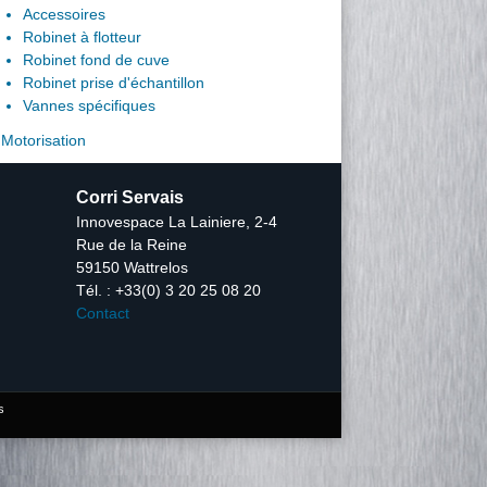
Accessoires
Robinet à flotteur
Robinet fond de cuve
Robinet prise d'échantillon
Vannes spécifiques
Motorisation
Corri Servais
Innovespace La Lainiere, 2-4
Rue de la Reine
59150 Wattrelos
Tél. : +33(0) 3 20 25 08 20
Contact
s